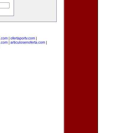
e.com
|
ofertaportv.com
|
a.com
|
articulosenoferta.com
|
|