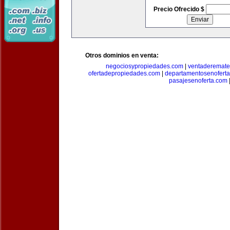
Precio Ofrecido $
Otros dominios en venta:
negociosypropiedades.com
|
ventaderemat
ofertadepropiedades.com
|
departamentosenofert
pasajesenoferta.com