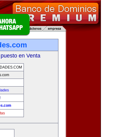
des.com
 puesto en Venta
EDADES.COM
s.com
dades
!
es.com
tas