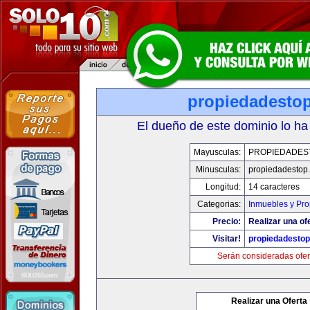
propiedadesto
El dueño de este dominio lo ha
Mayusculas:
PROPIEDADES
Minusculas:
propiedadestop
Longitud:
14 caracteres
Categorias:
Inmuebles y Pr
Precio:
Realizar una of
Visitar!
propiedadesto
Serán consideradas ofer
Realizar una Oferta