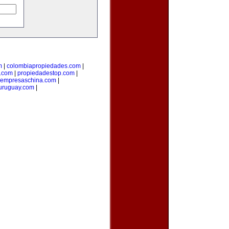
m
|
colombiapropiedades.com
|
.com
|
propiedadestop.com
|
empresaschina.com
|
uruguay.com
|