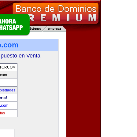
p.com
 puesto en Venta
TOP.COM
.com
opiedades
erta!
p.com
tas