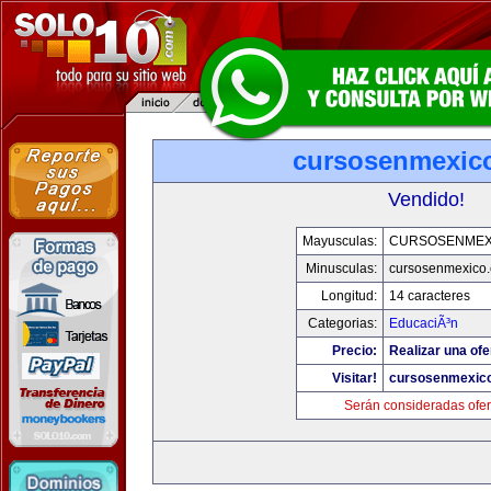
cursosenmexic
Vendido!
Mayusculas:
CURSOSENMEX
Minusculas:
cursosenmexico
Longitud:
14 caracteres
Categorias:
EducaciÃ³n
Precio:
Realizar una ofe
Visitar!
cursosenmexic
Serán consideradas ofer