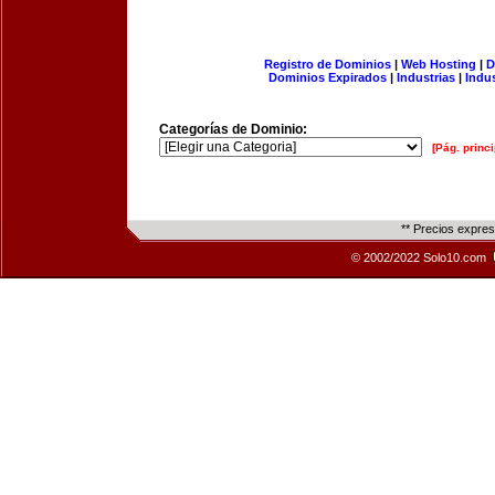
Registro de Dominios
|
Web Hosting
|
D
Dominios Expirados
|
Industrias
|
Indu
Categorías de Dominio:
[Pág. princi
** Precios expre
© 2002/2022 Solo10.com